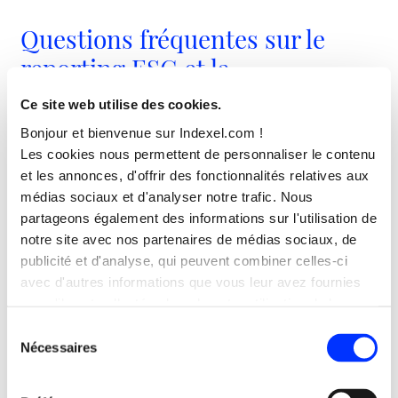
Questions fréquentes sur le
reporting ESG et la
communication pour les
Ce site web utilise des cookies.
sociétés de gestion
Bonjour et bienvenue sur Indexel.com !
Les cookies nous permettent de personnaliser le contenu
Quelle est la différence entre un
et les annonces, d'offrir des fonctionnalités relatives aux
médias sociaux et d'analyser notre trafic. Nous
rapport SFDR et un rapport CSRD pour
partageons également des informations sur l'utilisation de
une société de gestion ?
notre site avec nos partenaires de médias sociaux, de
publicité et d'analyse, qui peuvent combiner celles-ci
Le SFDR (Sustainable Finance Disclosure Regulation)
avec d'autres informations que vous leur avez fournies
concerne les informations à communiquer aux
ou qu'ils ont collectées lors de votre utilisation de leurs
investisseurs sur l’intégration des risques de durabilité
services.
Sélection
dans les produits financiers — classification des fonds
Nécessaires
du
en article 6, 8 ou 9, indicateurs PAI. La CSRD concerne
consentement
le reporting extrafinancier de l’entité elle-même — la