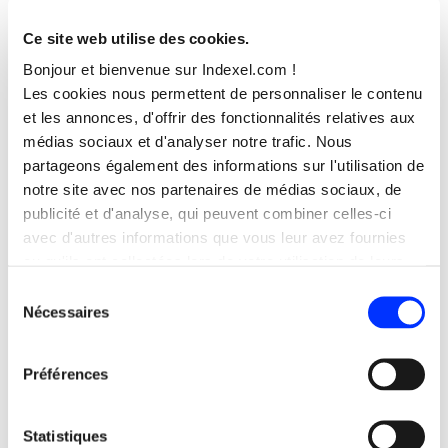
conception des interfaces, dans la structure des
contenus, le balisage, les contrastes, la navigation et la
Ce site web utilise des cookies.
hiérarchisation de l’information. Cette approche
Bonjour et bienvenue sur Indexel.com !
améliore l’expérience globale et renforce la qualité du
Les cookies nous permettent de personnaliser le contenu
dispositif digital.
et les annonces, d'offrir des fonctionnalités relatives aux
médias sociaux et d'analyser notre trafic. Nous
Dans un environnement international et exigeant,
partageons également des informations sur l'utilisation de
l’accessibilité devient un marqueur supplémentaire
notre site avec nos partenaires de médias sociaux, de
de sérieux et de conformité.
publicité et d'analyse, qui peuvent combiner celles-ci
avec d'autres informations que vous leur avez fournies
ou qu'ils ont collectées lors de votre utilisation de leurs
RGPD et gestion des
services.
Sélection
données sensibles
.
Nécessaires
du
consentement
Préférences
Les acteurs financiers manipulent des données
sensibles. Le cadre réglementaire impose une
vigilance constante.
Statistiques