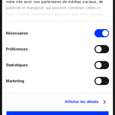
En chiffres
notre site avec nos partenaires de médias sociaux, de
publicité et d'analyse, qui peuvent combiner celles-ci
avec d'autres informations que vous leur avez fournies
+33%
ou qu'ils ont collectées lors de votre utilisation de leurs
services.
Sélection
Nécessaires
du
consentement
de visites sur le site web
Préférences
+29%
Statistiques
Marketing
d’abonnés LinkedIn
Afficher les détails